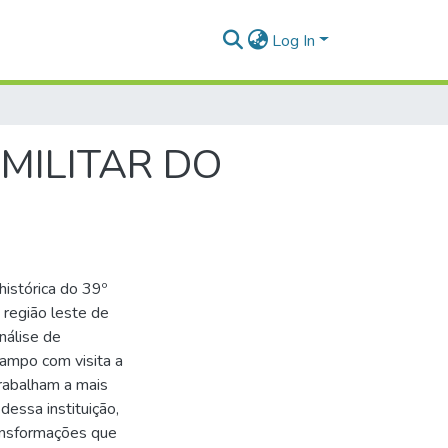
Log In
 MILITAR DO
histórica do 39º
 região leste de
nálise de
campo com visita a
trabalham a mais
essa instituição,
ransformações que