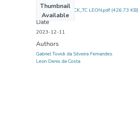
Files
Thumbnail
TCC_AL SD TOVICK_TC LEON.pdf
(426.73 KB
Available
Date
2023-12-11
Authors
Gabriel Tovick da Silveira Fernandes
Leon Denis da Costa