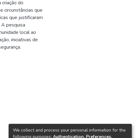
 criação do
 e circunstâncias que
cas que justificaram
. A pesquisa
munidade local ao
ão, iniciativas de
segurança.
We collect and process your personal information for the
following purposes:
Authentication, Preferences,