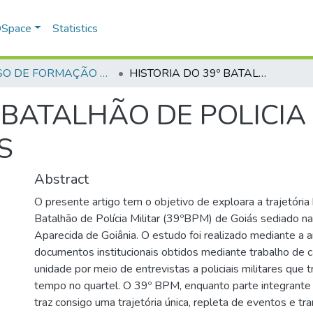
 DSpace
Statistics
CURSO DE FORMAÇÃO DE PRAÇAS - CFP - 2023
HISTORIA DO 39º BATALHÃO DE POLICIA MILITAR DO ESTADO DE GOIÁS
 BATALHÃO DE POLICIA
S
Abstract
O presente artigo tem o objetivo de exploara a trajetória 
Batalhão de Polícia Militar (39ºBPM) de Goiás sediado na
Aparecida de Goiânia. O estudo foi realizado mediante a a
documentos institucionais obtidos mediante trabalho de 
unidade por meio de entrevistas a policiais militares que 
tempo no quartel. O 39º BPM, enquanto parte integrante d
traz consigo uma trajetória única, repleta de eventos e t