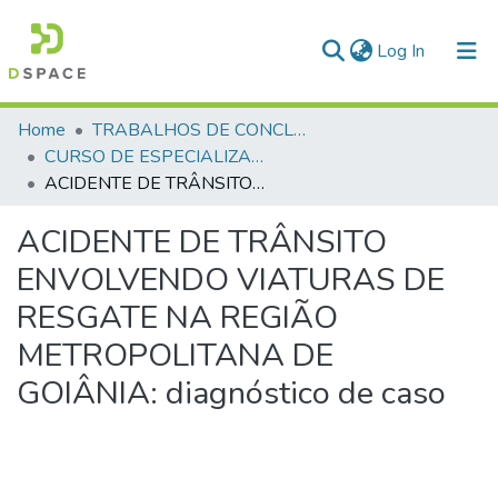
(current)
Log In
Communities & Collections
Home
TRABALHOS DE CONCLUSÃO DE CURSO - CEGESP (CURSO DE ESPECIALIZAÇÃO EM GERENCIAMENTO EM SEGURANÇA PÚBLICA)
CURSO DE ESPECIALIZAÇÃO EM GERENCIAMENTO EM SEGURANÇA PÚBLICA - CEGESP - 2006
All of DSpace
ACIDENTE DE TRÂNSITO ENVOLVENDO VIATURAS DE RESGATE NA REGIÃO METROPOLITANA DE GOIÂNIA: diagnóstico de caso
Statistics
ACIDENTE DE TRÂNSITO
ENVOLVENDO VIATURAS DE
RESGATE NA REGIÃO
METROPOLITANA DE
GOIÂNIA: diagnóstico de caso