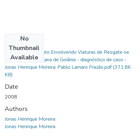
No
Files
Thumbnail
Acidente de Trânsito Envolvendo Viaturas de Resgate na
Available
Região Metropolitana de Goiânia - diagnóstico de caso -
Jonas Henrique Moreira; Pablo Lamaro Frazão.pdf
(371.86
KB)
Date
2008
Authors
Jonas Henrique Moreira
Jonas Henrique Moreira