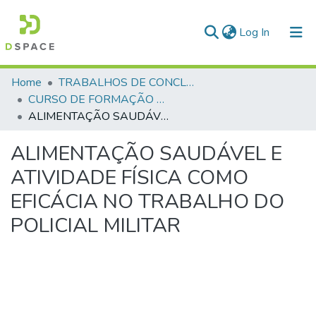
(current)
Log In
Communities & Collections
Home
TRABALHOS DE CONCLUSÃO DE CURSO - CFP (CURSO DE FORMAÇÃO DE PRAÇAS)
CURSO DE FORMAÇÃO DE PRAÇAS - CFP - 2018
All of DSpace
ALIMENTAÇÃO SAUDÁVEL E ATIVIDADE FÍSICA COMO EFICÁCIA NO TRABALHO DO POLICIAL MILITAR
Statistics
ALIMENTAÇÃO SAUDÁVEL E
ATIVIDADE FÍSICA COMO
EFICÁCIA NO TRABALHO DO
POLICIAL MILITAR