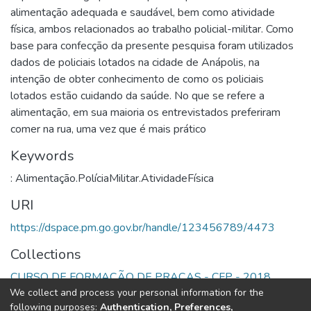
alimentação adequada e saudável, bem como atividade
física, ambos relacionados ao trabalho policial-militar. Como
base para confecção da presente pesquisa foram utilizados
dados de policiais lotados na cidade de Anápolis, na
intenção de obter conhecimento de como os policiais
lotados estão cuidando da saúde. No que se refere a
alimentação, em sua maioria os entrevistados preferiram
comer na rua, uma vez que é mais prático
Keywords
: Alimentação.PolíciaMilitar.AtividadeFísica
URI
https://dspace.pm.go.gov.br/handle/123456789/4473
Collections
CURSO DE FORMAÇÃO DE PRAÇAS - CFP - 2018
We collect and process your personal information for the
following purposes:
Authentication, Preferences,
Full item page