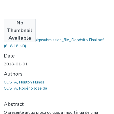
No
Files
Thumbnail
Neilton Nunes
Available
Costa_14189_assignsubmission_file_Depósito Final.pdf
(618.18 KB)
Date
2018-01-01
Authors
COSTA, Neilton Nunes
COSTA, Rogério José da
Abstract
O presente artigo procurou qual a importância de uma