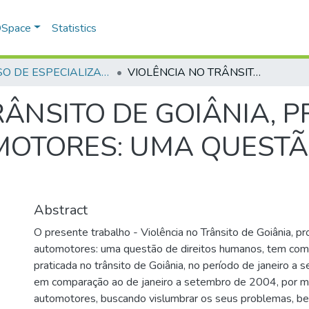
 DSpace
Statistics
CURSO DE ESPECIALIZAÇÃO EM GERENCIAMENTO EM SEGURANÇA PÚBLICA - CEGESP - 2006
VIOLÊNCIA NO TRÂNSITO DE GOIÂNIA, PROVOCADA POR VEÍCULOS AUTOMOTORES: UMA QUESTÃO DE DIREITOS HUMANOS
RÂNSITO DE GOIÂNIA,
OTORES: UMA QUESTÃO
Abstract
O presente trabalho - Violência no Trânsito de Goiânia, p
automotores: uma questão de direitos humanos, tem como
praticada no trânsito de Goiânia, no período de janeiro a
em comparação ao de janeiro a setembro de 2004, por m
automotores, buscando vislumbrar os seus problemas, b