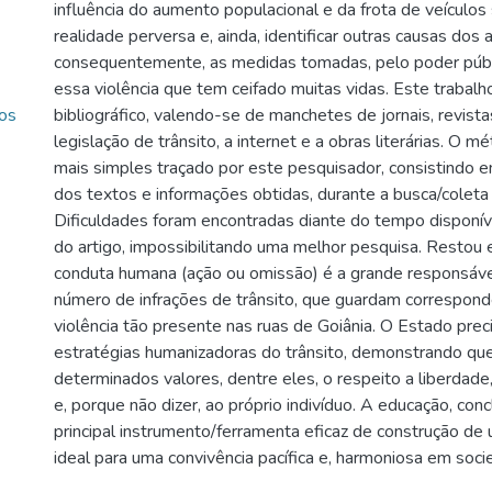
influência do aumento populacional e da frota de veículos
realidade perversa e, ainda, identificar outras causas dos 
consequentemente, as medidas tomadas, pelo poder públ
essa violência que tem ceifado muitas vidas. Este trabal
os
bibliográfico, valendo-se de manchetes de jornais, revista
legislação de trânsito, a internet e a obras literárias. O mé
mais simples traçado por este pesquisador, consistindo em
dos textos e informações obtidas, durante a busca/coleta
Dificuldades foram encontradas diante do tempo disponíve
do artigo, impossibilitando uma melhor pesquisa. Restou 
conduta humana (ação ou omissão) é a grande responsáv
número de infrações de trânsito, que guardam correspon
violência tão presente nas ruas de Goiânia. O Estado prec
estratégias humanizadoras do trânsito, demonstrando que 
determinados valores, dentre eles, o respeito a liberdade,
e, porque não dizer, ao próprio indivíduo. A educação, con
principal instrumento/ferramenta eficaz de construção 
ideal para uma convivência pacífica e, harmoniosa em soc