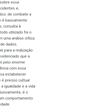
 sobre essa
acidentes e,
ico, de combate a
ho é basicamente
s, consulta à
todo utilizado foi o
 uma análise crítica
 de dados.
l para a realização
evidenciado que a
el pelo enorme
dência com essa
isa estabelecer
é preciso cultuar
 a igualdade e a vida
clusivamente, é o
de um comportamento
iedade