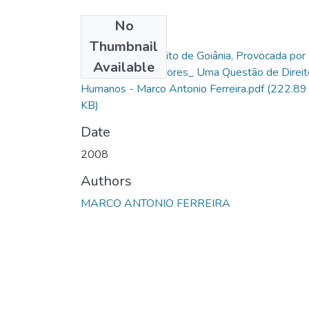
No
Files
Thumbnail
Violência no Trânsito de Goiânia, Provocada por
Available
Veículos Automotores_ Uma Questão de Direit
Humanos - Marco Antonio Ferreira.pdf
(222.89
KB)
Date
2008
Authors
MARCO ANTONIO FERREIRA