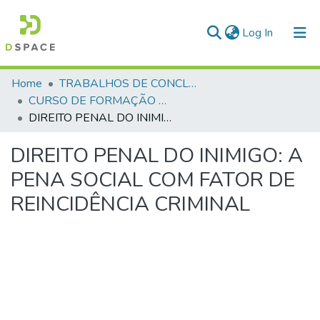
(current)
Log In
Communities & Collections
Home
TRABALHOS DE CONCLUSÃO DE CURSO - CFP (CURSO DE FORMAÇÃO DE PRAÇAS)
CURSO DE FORMAÇÃO DE PRAÇAS - CFP - 2018
All of DSpace
DIREITO PENAL DO INIMIGO: A PENA SOCIAL COM FATOR DE REINCIDÊNCIA CRIMINAL
Statistics
DIREITO PENAL DO INIMIGO: A
PENA SOCIAL COM FATOR DE
REINCIDÊNCIA CRIMINAL