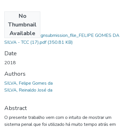
No
Files
Thumbnail
Felipe Gomes Da
Available
Silva_10350_assignsubmission_file_FELIPE GOMES DA
SILVA - TCC (17).pdf
(350.81 KB)
Date
2018
Authors
SILVA, Felipe Gomes da
SILVA, Reinaldo José da
Abstract
O presente trabalho vem com o intuito de mostrar um
sistema penal que foi utilizado há muito tempo atrás em