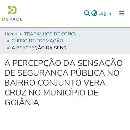
(current)
Log In
Communities & Collections
Home
TRABALHOS DE CONCLUSÃO DE CURSO - CFP (CURSO DE FORMAÇÃO DE PRAÇAS)
CURSO DE FORMAÇÃO DE PRAÇAS - CFP - 2023
All of DSpace
A PERCEPÇÃO DA SENSAÇÃO DE SEGURANÇA PÚBLICA NO BAIRRO CONJUNTO VERA CRUZ NO MUNICÍPIO DE GOIÂNIA
Statistics
A PERCEPÇÃO DA SENSAÇÃO
DE SEGURANÇA PÚBLICA NO
BAIRRO CONJUNTO VERA
CRUZ NO MUNICÍPIO DE
GOIÂNIA