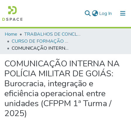
(current)
Log In
Communities & Collections
Home
TRABALHOS DE CONCLUSÃO DE CURSO - CFP (CURSO DE FORMAÇÃO DE PRAÇAS)
CURSO DE FORMAÇÃO DE PRAÇAS - CFP- 2025 - 1ª Turma
All of DSpace
COMUNICAÇÃO INTERNA NA POLÍCIA MILITAR DE GOIÁS: Burocracia, integração e eficiência operacional entre unidades (CFPPM 1ª Turma / 2025)
Statistics
COMUNICAÇÃO INTERNA NA
POLÍCIA MILITAR DE GOIÁS:
Burocracia, integração e
eficiência operacional entre
unidades (CFPPM 1ª Turma /
2025)