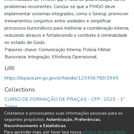
problemas recorrentes. Conclui-se que a PMGO deve
implementar sistemas integrados, como o Sinesp, promover
treinamentos conjuntos entre unidades e simplificar
processos burocráticos para melhorar a coordenação interna,
reduzindo atrasos e fortalecendo o combate à criminalidade
no estado de Goiás.
Palavras-chave: Comunicação Interna; Polícia Militar;
Burocracia; Integração; Eficiência Operacional.
URI
https://dspace.pm.go.gov.br/handle/123456789/3945
Collections
CURSO DE FORMAÇÃO DE PRAÇAS - CFP- 2025 - 1ª
Turma
Coletamos e processamos suas informações pessoais para os
seguintes propósitos:
Autenticação, Preferências,
Full item page
Reconhecimento e Estatísticas
.
Para aprender mais, por favor leia nossa
política de privacidade
.