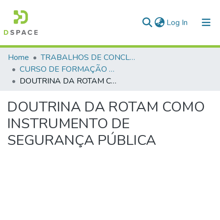
(current)
Log In
Communities & Collections
Home
TRABALHOS DE CONCLUSÃO DE CURSO - CFP (CURSO DE FORMAÇÃO DE PRAÇAS)
CURSO DE FORMAÇÃO DE PRAÇAS - CFP - 2023
All of DSpace
DOUTRINA DA ROTAM COMO INSTRUMENTO DE SEGURANÇA PÚBLICA
Statistics
DOUTRINA DA ROTAM COMO
INSTRUMENTO DE
SEGURANÇA PÚBLICA