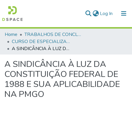
(current)
Log In
Communities & Collections
Home
TRABALHOS DE CONCLUSÃO DE CURSO - CEGESP (CURSO DE ESPECIALIZAÇÃO EM GERENCIAMENTO EM SEGURANÇA PÚBLICA)
CURSO DE ESPECIALIZAÇÃO EM GERENCIAMENTO EM SEGURANÇA PÚBLICA - CEGESP - 2013 - 1
All of DSpace
A SINDICÂNCIA À LUZ DA CONSTITUIÇÃO FEDERAL DE 1988 E SUA APLICABILIDADE NA PMGO
Statistics
A SINDICÂNCIA À LUZ DA
CONSTITUIÇÃO FEDERAL DE
1988 E SUA APLICABILIDADE
NA PMGO