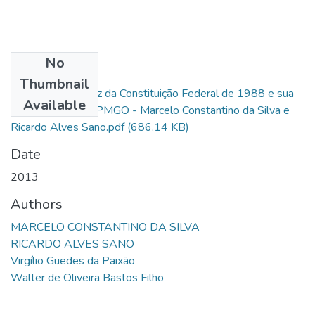
No
Files
Thumbnail
A Sindicância à Luz da Constituição Federal de 1988 e sua
Available
Aplicabilidade na PMGO - Marcelo Constantino da Silva e
Ricardo Alves Sano.pdf
(686.14 KB)
Date
2013
Authors
MARCELO CONSTANTINO DA SILVA
RICARDO ALVES SANO
Virgílio Guedes da Paixão
Walter de Oliveira Bastos Filho