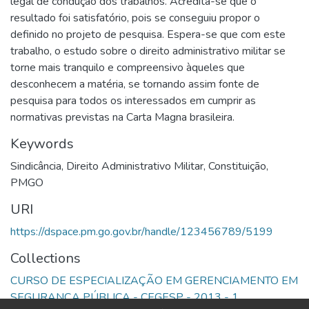
legal de condução dos trabalhos. Acredita-se que o
resultado foi satisfatório, pois se conseguiu propor o
definido no projeto de pesquisa. Espera-se que com este
trabalho, o estudo sobre o direito administrativo militar se
torne mais tranquilo e compreensivo àqueles que
desconhecem a matéria, se tornando assim fonte de
pesquisa para todos os interessados em cumprir as
normativas previstas na Carta Magna brasileira.
Keywords
Sindicância
,
Direito Administrativo Militar
,
Constituição
,
PMGO
URI
https://dspace.pm.go.gov.br/handle/123456789/5199
Collections
CURSO DE ESPECIALIZAÇÃO EM GERENCIAMENTO EM
SEGURANÇA PÚBLICA - CEGESP - 2013 - 1