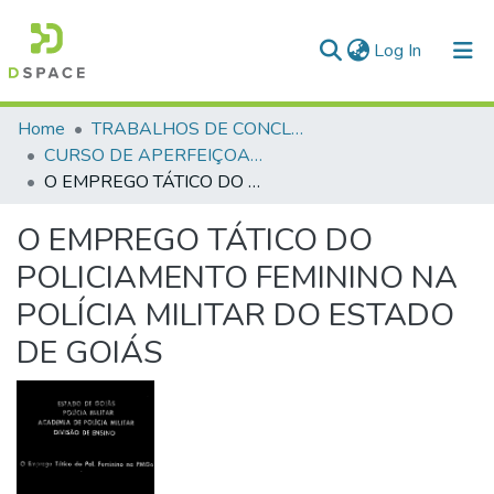
(current)
Log In
Communities & Collections
Home
TRABALHOS DE CONCLUSÃO DE CURSO - CAO (CURSO DE APERFEIÇOAMENTO DE OFICIAIS)
CURSO DE APERFEIÇOAMENTO DE OFICIAIS - CAO - 1992
All of DSpace
O EMPREGO TÁTICO DO POLICIAMENTO FEMININO NA POLÍCIA MILITAR DO ESTADO DE GOIÁS
Statistics
O EMPREGO TÁTICO DO
POLICIAMENTO FEMININO NA
POLÍCIA MILITAR DO ESTADO
DE GOIÁS