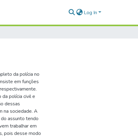
Log In
pleto da polícia no
onsiste em funções
l, respectivamente.
da polícia civil e
ção dessas
em na sociedade. A
a do assunto tendo
evem trabalhar em
es, pois desse modo