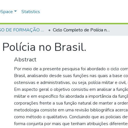
 DSpace
Statistics
CURSO DE FORMAÇÃO DE PRAÇAS - CFP - 2018
Ciclo Completo de Polícia no Brasil.
Polícia no Brasil.
Abstract
Por meio de a presente pesquisa foi abordado o ciclo com
Brasil, analisando desde suas funções nas quais a base c
ostensivas e administrativas, ou seja, polícia militar e civi
Em aspecto geral o objetivo consistiu em analisar a função 
militar e em específico foi abordada a importância da fun
corporações frente a sua função natural de manter a ord
metodologia consiste em uma revisão bibliográfica acerc
como método o qualitativo. Concluindo que as policiais d
forma conjunta por mais que tenham atribuições diferent