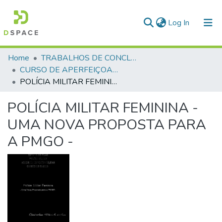
(current)
Log In
Communities & Collections
Home
TRABALHOS DE CONCLUSÃO DE CURSO - CAO (CURSO DE APERFEIÇOAMENTO DE OFICIAIS)
CURSO DE APERFEIÇOAMENTO DE OFICIAIS - CAO - 1991
All of DSpace
POLÍCIA MILITAR FEMININA - UMA NOVA PROPOSTA PARA A PMGO -
Statistics
POLÍCIA MILITAR FEMININA -
UMA NOVA PROPOSTA PARA
A PMGO -