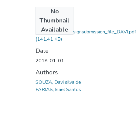
No
Files
Thumbnail
Davi Silva De
Available
Souza_10177_assignsubmission_file_DAVI.pdf
(141.41 KB)
Date
2018-01-01
Authors
SOUZA, Davi silva de
FARIAS, Isael Santos