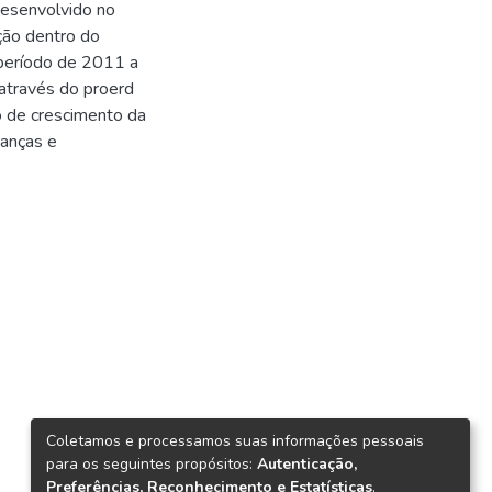
esenvolvido no
ção dentro do
 período de 2011 a
 através do proerd
o de crescimento da
ianças e
Coletamos e processamos suas informações pessoais
para os seguintes propósitos:
Autenticação,
Preferências, Reconhecimento e Estatísticas
.