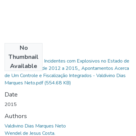
No
Files
Thumbnail
Perfil Criminal dos Incidentes com Explosivos no Estado de
Available
Goiás no Período de 2012 a 2015_ Apontamentos Acerca
de Um Controle e Fiscalização Integrados - Valdivino Dias
Marques Neto.pdf
(554.68 KB)
Date
2015
Authors
Valdivino Dias Marques Neto
Wendel de Jesus Costa.