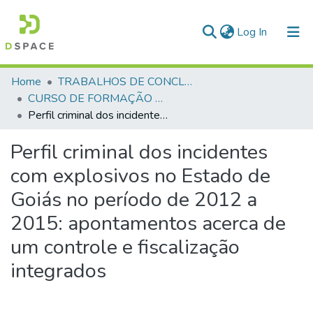
(current)
Log In
Communities & Collections
Home
TRABALHOS DE CONCLUSÃO DE CURSO - CFO (CURSO DE FORMAÇÃO DE OFICIAIS)
CURSO DE FORMAÇÃO DE OFICIAIS - 42ª TURMA CFO – ASPIRANTES - 2015
All of DSpace
Perfil criminal dos incidentes com explosivos no Estado de Goiás no período de 2012 a 2015: apontamentos acerca de um controle e fiscalização integrados
Statistics
Perfil criminal dos incidentes
com explosivos no Estado de
Goiás no período de 2012 a
2015: apontamentos acerca de
um controle e fiscalização
integrados