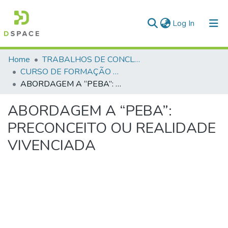
(current)
Log In
Communities & Collections
Home
TRABALHOS DE CONCLUSÃO DE CURSO - CFP (CURSO DE FORMAÇÃO DE PRAÇAS)
CURSO DE FORMAÇÃO DE PRAÇAS - CFP - 2018
All of DSpace
ABORDAGEM A “PEBA”: PRECONCEITO OU REALIDADE VIVENCIADA
Statistics
ABORDAGEM A “PEBA”:
PRECONCEITO OU REALIDADE
VIVENCIADA