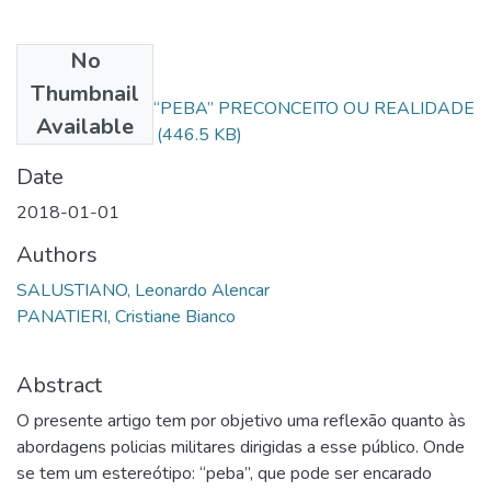
No
Files
Thumbnail
ABORDAGEM A “PEBA” PRECONCEITO OU REALIDADE
Available
VIVENCIADA.pdf
(446.5 KB)
Date
2018-01-01
Authors
SALUSTIANO, Leonardo Alencar
PANATIERI, Cristiane Bianco
Abstract
O presente artigo tem por objetivo uma reflexão quanto às
abordagens policias militares dirigidas a esse público. Onde
se tem um estereótipo: “peba”, que pode ser encarado