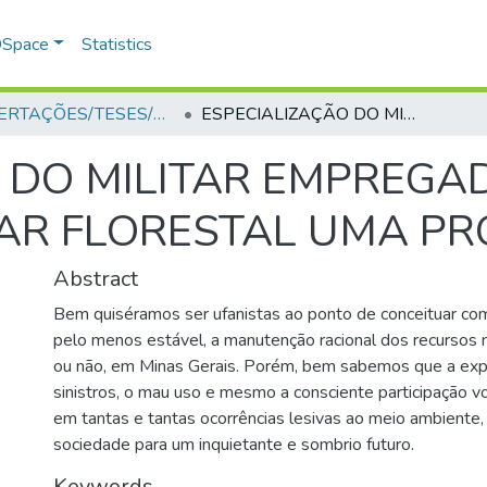
 DSpace
Statistics
DISSERTAÇÕES/TESES/MONOGRAFIAS
ESPECIALIZAÇÃO DO MILITAR EMPREGADO NAS FRAÇÕES DE POLÍCIA MILITAR FLORESTAL UMA PROPOSTA
 DO MILITAR EMPREGA
ITAR FLORESTAL UMA P
Abstract
Bem quiséramos ser ufanistas ao ponto de conceituar co
pelo menos estável, a manutenção racional dos recursos n
ou não, em Minas Gerais. Porém, bem sabemos que a expl
sinistros, o mau uso e mesmo a consciente participação v
em tantas e tantas ocorrências lesivas ao meio ambiente,
sociedade para um inquietante e sombrio futuro.
Keywords