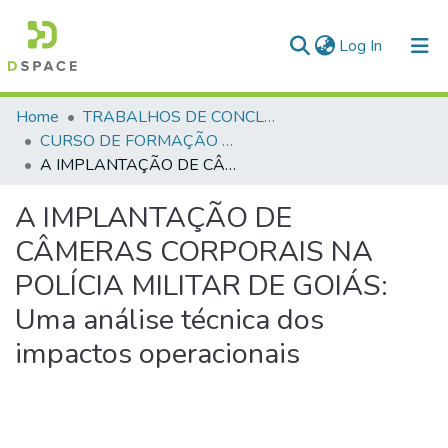
(current)
Log In
Communities & Collections
Home
TRABALHOS DE CONCLUSÃO DE CURSO - CFP (CURSO DE FORMAÇÃO DE PRAÇAS)
CURSO DE FORMAÇÃO DE PRAÇAS - CFP- 2025 - 2ª Turma
All of DSpace
A IMPLANTAÇÃO DE CÂMERAS CORPORAIS NA POLÍCIA MILITAR DE GOIÁS: Uma análise técnica dos impactos operacionais
Statistics
A IMPLANTAÇÃO DE
CÂMERAS CORPORAIS NA
POLÍCIA MILITAR DE GOIÁS:
Uma análise técnica dos
impactos operacionais