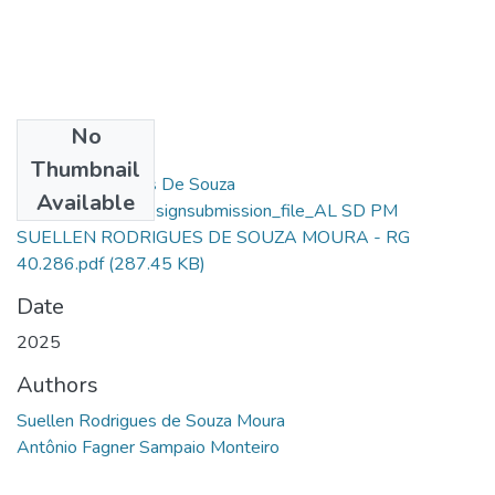
No
Files
Thumbnail
Suellen Rodrigues De Souza
Available
Moura_77040_assignsubmission_file_AL SD PM
SUELLEN RODRIGUES DE SOUZA MOURA - RG
40.286.pdf
(287.45 KB)
Date
2025
Authors
Suellen Rodrigues de Souza Moura
Antônio Fagner Sampaio Monteiro