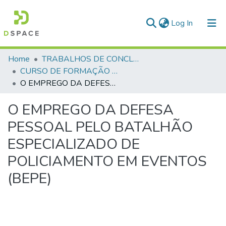
(current)
Log In
Communities & Collections
Home
TRABALHOS DE CONCLUSÃO DE CURSO - CFP (CURSO DE FORMAÇÃO DE PRAÇAS)
CURSO DE FORMAÇÃO DE PRAÇAS - CFP - 2023
All of DSpace
O EMPREGO DA DEFESA PESSOAL PELO BATALHÃO ESPECIALIZADO DE POLICIAMENTO EM EVENTOS (BEPE)
Statistics
O EMPREGO DA DEFESA
PESSOAL PELO BATALHÃO
ESPECIALIZADO DE
POLICIAMENTO EM EVENTOS
(BEPE)