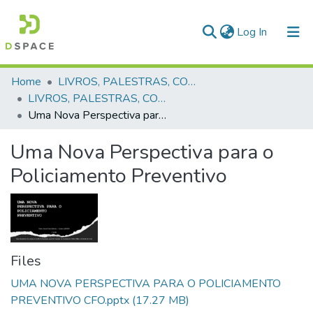
(current)
Log In
Communities & Collections
Home
LIVROS, PALESTRAS, COLETÂNIAS, MANUAIS, REGULAMENTAÇÕES E PORTARIAS
LIVROS, PALESTRAS, COLETÂNIAS, MANUAIS, REGULAMENTAÇÕES E PORTARIAS
All of DSpace
Uma Nova Perspectiva para o Policiamento Preventivo
Statistics
Uma Nova Perspectiva para o
Policiamento Preventivo
Files
UMA NOVA PERSPECTIVA PARA O POLICIAMENTO
PREVENTIVO CFO.pptx
(17.27 MB)