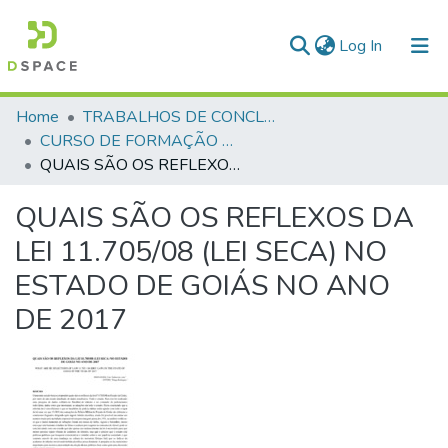
(current)
Log In
Communities & Collections
Home
TRABALHOS DE CONCLUSÃO DE CURSO - CFP (CURSO DE FORMAÇÃO DE PRAÇAS)
CURSO DE FORMAÇÃO DE PRAÇAS - CFP - 2018
All of DSpace
QUAIS SÃO OS REFLEXOS DA LEI 11.705/08 (LEI SECA) NO ESTADO DE GOIÁS NO ANO DE 2017
Statistics
QUAIS SÃO OS REFLEXOS DA
LEI 11.705/08 (LEI SECA) NO
ESTADO DE GOIÁS NO ANO
DE 2017