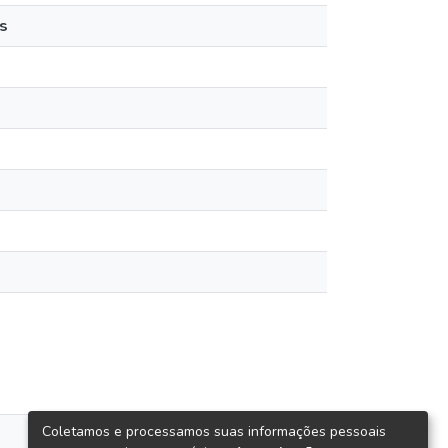
s
Coletamos e processamos suas informações pessoais
views