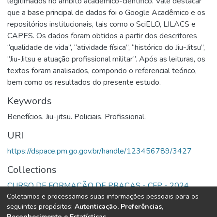
legitimados no âmbito acadêmico-científico. Vale destacar
que a base principal de dados foi o Google Acadêmico e os
repositórios institucionais, tais como o SciELO, LILACS e
CAPES. Os dados foram obtidos a partir dos descritores
“qualidade de vida”, “atividade física”, “histórico do Jiu-Jitsu”,
“Jiu-Jitsu e atuação profissional militar”. Após as leituras, os
textos foram analisados, compondo o referencial teórico,
bem como os resultados do presente estudo.
Keywords
Benefícios. Jiu-jitsu. Policiais. Profissional.
URI
https://dspace.pm.go.gov.br/handle/123456789/3427
Collections
CURSO DE FORMAÇÃO DE PRAÇAS - CFP - 2024
Coletamos e processamos suas informações pessoais para os
seguintes propósitos:
Autenticação, Preferências,
Full item page
Reconhecimento e Estatísticas
.