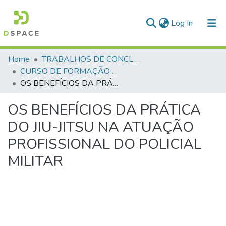
(current)
Log In
Communities & Collections
Home
TRABALHOS DE CONCLUSÃO DE CURSO - CFP (CURSO DE FORMAÇÃO DE PRAÇAS)
CURSO DE FORMAÇÃO DE PRAÇAS - CFP - 2024
All of DSpace
OS BENEFÍCIOS DA PRÁTICA DO JIU-JITSU NA ATUAÇÃO PROFISSIONAL DO POLICIAL MILITAR
Statistics
OS BENEFÍCIOS DA PRÁTICA
DO JIU-JITSU NA ATUAÇÃO
PROFISSIONAL DO POLICIAL
MILITAR