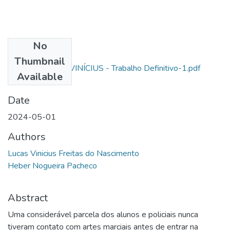
No
Files
Thumbnail
ARTIGO LUCAS VINÍCIUS - Trabalho Definitivo-1.pdf
Available
(240.42 KB)
Date
2024-05-01
Authors
Lucas Vinicius Freitas do Nascimento
Heber Nogueira Pacheco
Abstract
Uma considerável parcela dos alunos e policiais nunca
tiveram contato com artes marciais antes de entrar na