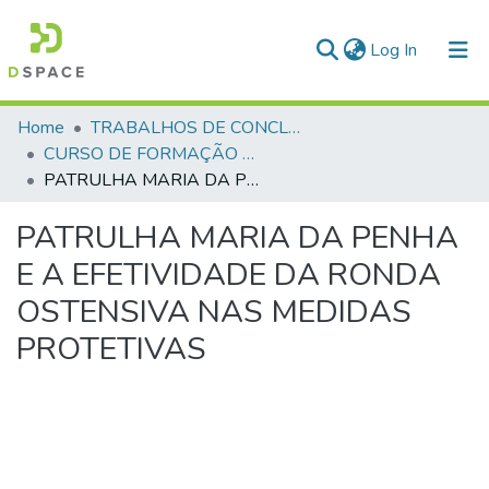
(current)
Log In
Communities & Collections
Home
TRABALHOS DE CONCLUSÃO DE CURSO - CFP (CURSO DE FORMAÇÃO DE PRAÇAS)
CURSO DE FORMAÇÃO DE PRAÇAS - CFP- 2025 - 2ª Turma
All of DSpace
PATRULHA MARIA DA PENHA E A EFETIVIDADE DA RONDA OSTENSIVA NAS MEDIDAS PROTETIVAS
Statistics
PATRULHA MARIA DA PENHA
E A EFETIVIDADE DA RONDA
OSTENSIVA NAS MEDIDAS
PROTETIVAS