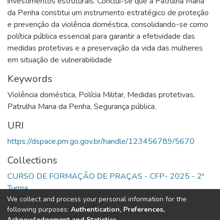
investimentos estruturais. Conclui-se que a Patrulha Maria
da Penha constitui um instrumento estratégico de proteção
e prevenção da violência doméstica, consolidando-se como
política pública essencial para garantir a efetividade das
medidas protetivas e a preservação da vida das mulheres
em situação de vulnerabilidade
Keywords
Violência doméstica
,
Polícia Militar
,
Medidas protetivas
,
Patrulha Maria da Penha
,
Segurança pública.
URI
https://dspace.pm.go.gov.br/handle/123456789/5670
Collections
CURSO DE FORMAÇÃO DE PRAÇAS - CFP- 2025 - 2ª
Turma
We collect and process your personal information for the
following purposes:
Authentication, Preferences,
Full item page
Acknowledgement and Statistics
.