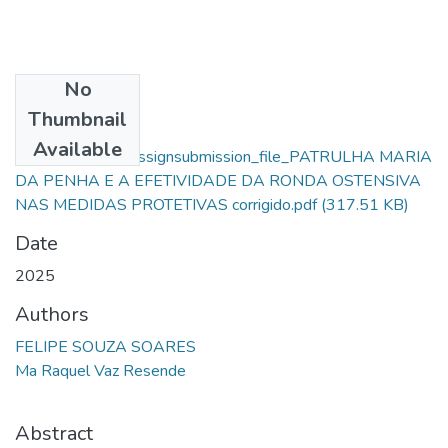
No
Files
Thumbnail
Felipe Souza
Available
Soares_76981_assignsubmission_file_PATRULHA MARIA
DA PENHA E A EFETIVIDADE DA RONDA OSTENSIVA
NAS MEDIDAS PROTETIVAS corrigido.pdf
(317.51 KB)
Date
2025
Authors
FELIPE SOUZA SOARES
Ma Raquel Vaz Resende
Abstract