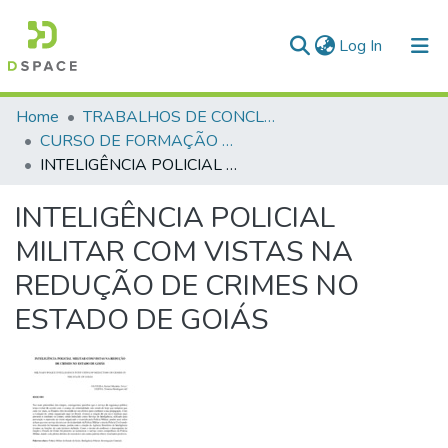
(current)
Log In
Communities & Collections
Home
TRABALHOS DE CONCLUSÃO DE CURSO - CFP (CURSO DE FORMAÇÃO DE PRAÇAS)
CURSO DE FORMAÇÃO DE PRAÇAS - CFP - 2018
All of DSpace
INTELIGÊNCIA POLICIAL MILITAR COM VISTAS NA REDUÇÃO DE CRIMES NO ESTADO DE GOIÁS
Statistics
INTELIGÊNCIA POLICIAL
MILITAR COM VISTAS NA
REDUÇÃO DE CRIMES NO
ESTADO DE GOIÁS