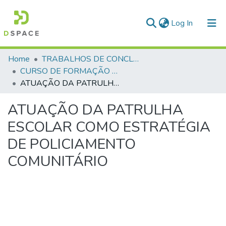
(current)
Log In
Communities & Collections
Home
TRABALHOS DE CONCLUSÃO DE CURSO - CFP (CURSO DE FORMAÇÃO DE PRAÇAS)
CURSO DE FORMAÇÃO DE PRAÇAS - CFP- 2025 - 2ª Turma
All of DSpace
ATUAÇÃO DA PATRULHA ESCOLAR COMO ESTRATÉGIA DE POLICIAMENTO COMUNITÁRIO
Statistics
ATUAÇÃO DA PATRULHA
ESCOLAR COMO ESTRATÉGIA
DE POLICIAMENTO
COMUNITÁRIO