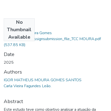
No
Files
Thumbnail
Igor Matheus Moura Gomes
Available
Santos_76976_assignsubmission_file_TCC MOURA.pdf
(537.85 KB)
Date
2025
Authors
IGOR MATHEUS MOURA GOMES SANTOS
Carla Vieira Fagundes Leão.
Abstract
Este estudo teve como objetivo analisar a atuação da