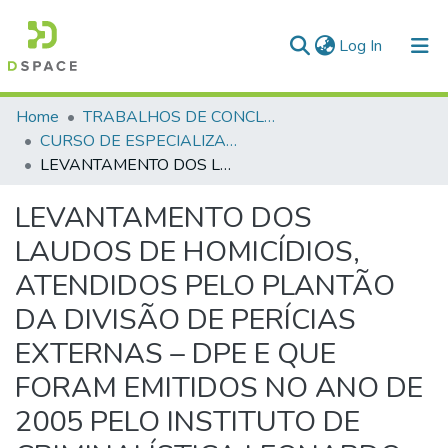
(current)
Log In
Communities & Collections
Home
TRABALHOS DE CONCLUSÃO DE CURSO - CEGESP (CURSO DE ESPECIALIZAÇÃO EM GERENCIAMENTO EM SEGURANÇA PÚBLICA)
CURSO DE ESPECIALIZAÇÃO EM GERENCIAMENTO EM SEGURANÇA PÚBLICA - CEGESP - 2006
All of DSpace
LEVANTAMENTO DOS LAUDOS DE HOMICÍDIOS, ATENDIDOS PELO PLANTÃO DA DIVISÃO DE PERÍCIAS EXTERNAS – DPE E QUE FORAM EMITIDOS NO ANO DE 2005 PELO INSTITUTO DE CRIMINALÍSTICA LEONARDO RODRIGUES
Statistics
LEVANTAMENTO DOS
LAUDOS DE HOMICÍDIOS,
ATENDIDOS PELO PLANTÃO
DA DIVISÃO DE PERÍCIAS
EXTERNAS – DPE E QUE
FORAM EMITIDOS NO ANO DE
2005 PELO INSTITUTO DE