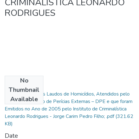
CRIMINALÍSTICA LEONARDO
RODRIGUES
No
Files
Thumbnail
Levantamento dos Laudos de Homicídios, Atendidos pelo
Available
Plantão da Divisão de Perícias Externas – DPE e que foram
Emitidos no Ano de 2005 pelo Instituto de Criminalística
Leonardo Rodrigues - Jorge Carim Pedro Filho; .pdf
(321.62
KB)
Date