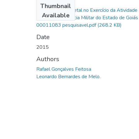
Files
Thumbnail
O Uso da Força Letal no Exercício da Atividade
Available
Ostensiva da Policia Militar do Estado de Goiás
00011083 pesquisavel.pdf
(268.2 KB)
Date
2015
Authors
Rafael Gonçalves Feitosa
Leonardo Bernardes de Melo.