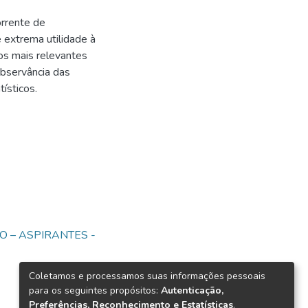
orrente de
e extrema utilidade à
os mais relevantes
observância das
ísticos.
O – ASPIRANTES -
Coletamos e processamos suas informações pessoais
para os seguintes propósitos:
Autenticação,
Preferências, Reconhecimento e Estatísticas
.