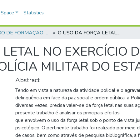
 DSpace
Statistics
CURSO DE FORMAÇÃO DE OFICIAIS - 42ª TURMA CFO – ASPIRANTES - 2015
O USO DA FORÇA LETAL NO EXERCÍCIO DA ATIVIDADE OSTENSIVA DA POLÍCIA MILITAR DO ESTADO DE GOIÁS
 LETAL NO EXERCÍCIO 
OLÍCIA MILITAR DO EST
Abstract
Tendo em vista a natureza da atividade policial e o agrav
delinquência em face da paz social e ordem pública, a Políci
diversas vezes, precisa valer-se da força letal nas suas a
presente trabalho é analisar os principais efeitos
que envolvem o uso da força letal sob o ponto de vista jur
psicológico. O pertinente trabalho foi realizado por meio d
de casos, bem como através de pesquisa bibliográfica, a 