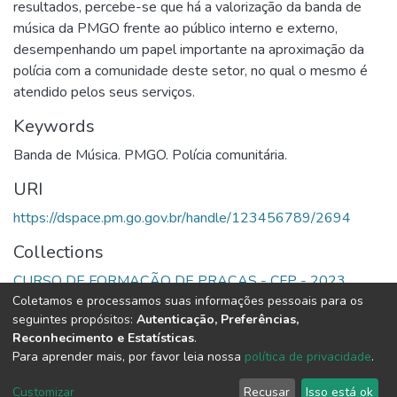
resultados, percebe-se que há a valorização da banda de
música da PMGO frente ao público interno e externo,
desempenhando um papel importante na aproximação da
polícia com a comunidade deste setor, no qual o mesmo é
atendido pelos seus serviços.
Keywords
Banda de Música. PMGO. Polícia comunitária.
URI
https://dspace.pm.go.gov.br/handle/123456789/2694
Collections
CURSO DE FORMAÇÃO DE PRAÇAS - CFP - 2023
Coletamos e processamos suas informações pessoais para os
seguintes propósitos:
Autenticação, Preferências,
Full item page
Reconhecimento e Estatísticas
.
Para aprender mais, por favor leia nossa
política de privacidade
.
DSpace software
copyright © 2002-2026
LYRASIS
Cookie
Privacy
End User
Send
Customizar
Recusar
Isso está ok