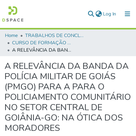
(current)
Log In
Communities & Collections
Home
TRABALHOS DE CONCLUSÃO DE CURSO - CFP (CURSO DE FORMAÇÃO DE PRAÇAS)
CURSO DE FORMAÇÃO DE PRAÇAS - CFP - 2023
All of DSpace
A RELEVÂNCIA DA BANDA DA POLÍCIA MILITAR DE GOIÁS (PMGO) PARA A PARA O POLICIAMENTO COMUNITÁRIO NO SETOR CENTRAL DE GOIÂNIA-GO: NA ÓTICA DOS MORADORES
Statistics
A RELEVÂNCIA DA BANDA DA
POLÍCIA MILITAR DE GOIÁS
(PMGO) PARA A PARA O
POLICIAMENTO COMUNITÁRIO
NO SETOR CENTRAL DE
GOIÂNIA-GO: NA ÓTICA DOS
MORADORES