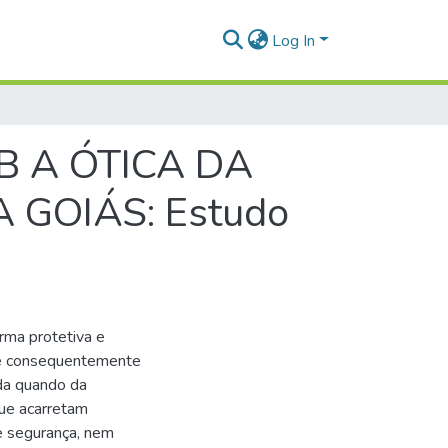
Log In
 A ÓTICA DA
GOIÁS: Estudo
orma protetiva e
 e consequentemente
da quando da
que acarretam
e segurança, nem