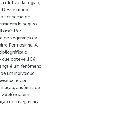
a efetiva da região,
o. Desse modo,
, a sensação de
onsiderado seguro
blica? Por
ção de segurança da
irro Formosinha. A
ibliográfica e
vo que obteve 106
urança é um fenômeno
 de um indivpiduo.
pessoal e por
minação, ausência de
e vidolência em
ção de insegurança.
.