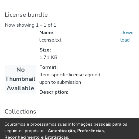
License bundle
Now showing
1 - 1 of 1
Name:
Down
license.txt
load
Size:
1.71 KB
Format:
No
Item-specific license agreed
Thumbnail
upon to submission
Available
Description:
Collections
CURSO DE ESPECIALIZAÇÃO EM ALTOS ESTUDOS EM
Coletamos e processamos suas informações pessoais para os
SEGURANÇA PÚBLICA - CAESP - 2024
seguintes propósitos:
Autenticação, Preferências,
Reconhecimento e Estatísticas
.