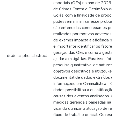
especiais (OEs) no ano de 2023 na
de Crimes Contra o Patrimônio da Po
Goiás, com a finalidade de propor 
pudessem minimizar esse problema.
são entendidas como exames peric
realizados por motivos adversos. A 
de exames impacta a eficiência peri
é importante identificar os fatores
geração das OEs e como a gestão
dc.description.abstract
ajudar a mitigá-las. Para isso, foi r
pesquisa quantitativa, de natureza 
objetivos descritivos e utilizou-se 
documental de dados extraídos do
Informações em Criminalística – OD
dados possibilitou a quantificação e
causas dos eventos analisados. O
medidas gerenciais baseadas na g
visando otimizar a alocação de rec
fluxo de trabalho pericial. Os res