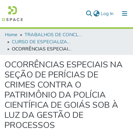
(current)
Log In
Communities & Collections
Home
TRABALHOS DE CONCLUSÃO DE CURSO - CAESP (CURSO DE ESPECIALIZAÇÃO EM ALTOS ESTUDOS EM SEGURANÇA PÚBLICA)
CURSO DE ESPECIALIZAÇÃO EM ALTOS ESTUDOS EM SEGURANÇA PÚBLICA - CAESP - 2024
All of DSpace
OCORRÊNCIAS ESPECIAIS NA SEÇÃO DE PERÍCIAS DE CRIMES CONTRA O PATRIMÔNIO DA POLÍCIA CIENTÍFICA DE GOIÁS SOB À LUZ DA GESTÃO DE PROCESSOS
Statistics
OCORRÊNCIAS ESPECIAIS NA
SEÇÃO DE PERÍCIAS DE
CRIMES CONTRA O
PATRIMÔNIO DA POLÍCIA
CIENTÍFICA DE GOIÁS SOB À
LUZ DA GESTÃO DE
PROCESSOS