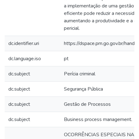
a implementação de uma gestão d
eficiente pode reduzir a necessida
aumentando a produtividade e a efi
pericial.
dc.identifier.uri
https://dspace.pm.go.gov.br/han
dc.language.iso
pt
dc.subject
Perícia criminal
dc.subject
Segurança Pública
dc.subject
Gestão de Processos
dc.subject
Business process management.
OCORRÊNCIAS ESPECIAIS NA 