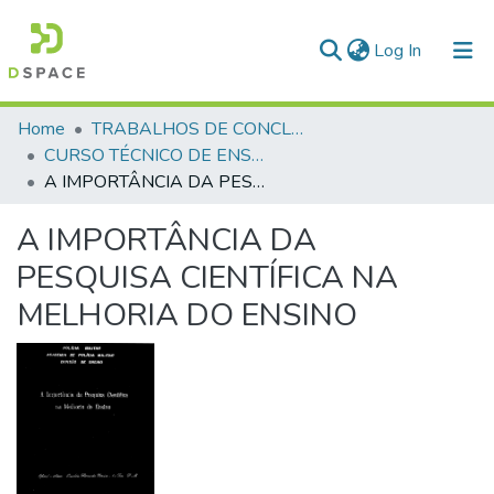
(current)
Log In
Communities & Collections
Home
TRABALHOS DE CONCLUSÃO DE CURSO - CTE (CURSO TÉCNICO DE ENSINO)
CURSO TÉCNICO DE ENSINO - CTE - 1989
All of DSpace
А IMPORTÂNCIA DA PESQUISA CIENTÍFICA NA MELHORIA DO ENSINO
Statistics
А IMPORTÂNCIA DA
PESQUISA CIENTÍFICA NA
MELHORIA DO ENSINO