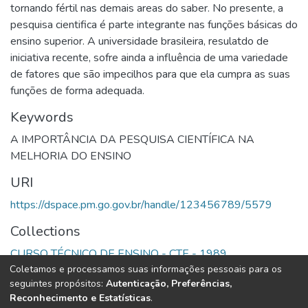
tornando fértil nas demais areas do saber. No presente, a
pesquisa cientifica é parte integrante nas funções básicas do
ensino superior. A universidade brasileira, resulatdo de
iniciativa recente, sofre ainda a influência de uma variedade
de fatores que são impecilhos para que ela cumpra as suas
funções de forma adequada.
Keywords
А IMPORTÂNCIA DA PESQUISA CIENTÍFICA NA
MELHORIA DO ENSINO
URI
https://dspace.pm.go.gov.br/handle/123456789/5579
Collections
CURSO TÉCNICO DE ENSINO - CTE - 1989
Coletamos e processamos suas informações pessoais para os
seguintes propósitos:
Autenticação, Preferências,
Full item page
Reconhecimento e Estatísticas
.