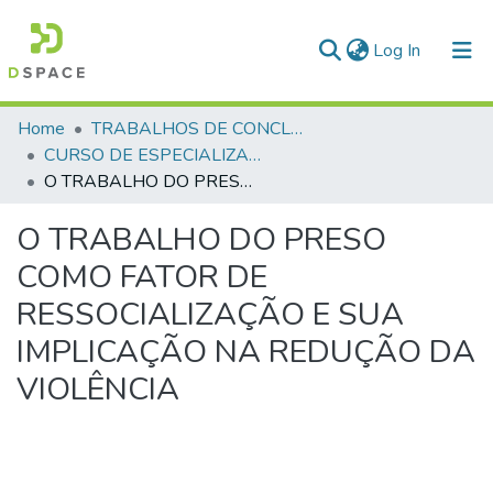
(current)
Log In
Communities & Collections
Home
TRABALHOS DE CONCLUSÃO DE CURSO - CEGESP (CURSO DE ESPECIALIZAÇÃO EM GERENCIAMENTO EM SEGURANÇA PÚBLICA)
CURSO DE ESPECIALIZAÇÃO EM GERENCIAMENTO EM SEGURANÇA PÚBLICA - CEGESP - 2007
All of DSpace
O TRABALHO DO PRESO COMO FATOR DE RESSOCIALIZAÇÃO E SUA IMPLICAÇÃO NA REDUÇÃO DA VIOLÊNCIA
Statistics
O TRABALHO DO PRESO
COMO FATOR DE
RESSOCIALIZAÇÃO E SUA
IMPLICAÇÃO NA REDUÇÃO DA
VIOLÊNCIA