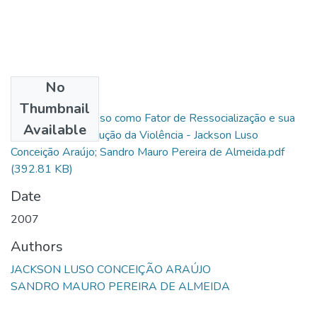
No
Files
Thumbnail
O Trabalho do Preso como Fator de Ressocialização e sua
Available
Implicação na Redução da Violência - Jackson Luso
Conceição Araújo; Sandro Mauro Pereira de Almeida.pdf
(392.81 KB)
Date
2007
Authors
JACKSON LUSO CONCEIÇÃO ARAÚJO
SANDRO MAURO PEREIRA DE ALMEIDA