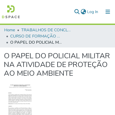
(current)
Log In
Communities & Collections
Home
TRABALHOS DE CONCLUSÃO DE CURSO - CFP (CURSO DE FORMAÇÃO DE PRAÇAS)
CURSO DE FORMAÇÃO DE PRAÇAS - CFP - 2018
All of DSpace
O PAPEL DO POLICIAL MILITAR NA ATIVIDADE DE PROTEÇÃO AO MEIO AMBIENTE
Statistics
O PAPEL DO POLICIAL MILITAR
NA ATIVIDADE DE PROTEÇÃO
AO MEIO AMBIENTE