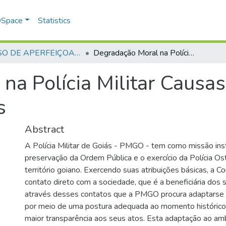
 DSpace
Statistics
CURSO DE APERFEIÇOAMENTO DE OFICIAIS - CAO - 1997
Degradação Moral na Polícia Militar Causas, Efeitos e Possiveis Solucões
a Polícia Militar Causas,
s
Abstract
A Polícia Militar de Goiás - PMGO - tem como missão inst
preservação da Ordem Pública e o exercício da Polícia O
território goiano. Exercendo suas atribuições básicas, a 
contato direto com a sociedade, que é a beneficiária dos 
através desses contatos que a PMGO procura adaptarse
por meio de uma postura adequada ao momento histórico
maior transparência aos seus atos. Esta adaptação ao am