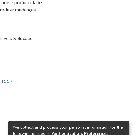
idade e profundidade
produzir mudanças
siveis Solucões
 1997
We collect and process your personal information for the
following purposes:
Authentication, Preferences,