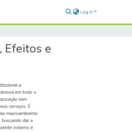
Log In
 Efeitos e
itucional a
stensiva em todo o
Corporação tem
seus serviços. É
 ao macroambiente
, buscando dar a
biente externo é