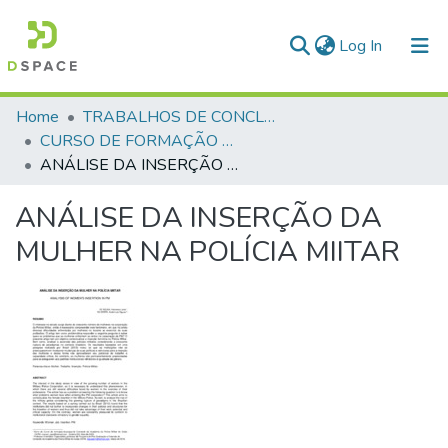
(current)
Log In
Communities & Collections
Home
TRABALHOS DE CONCLUSÃO DE CURSO - CFP (CURSO DE FORMAÇÃO DE PRAÇAS)
CURSO DE FORMAÇÃO DE PRAÇAS - CFP - 2018
All of DSpace
ANÁLISE DA INSERÇÃO DA MULHER NA POLÍCIA MIITAR
Statistics
ANÁLISE DA INSERÇÃO DA
MULHER NA POLÍCIA MIITAR