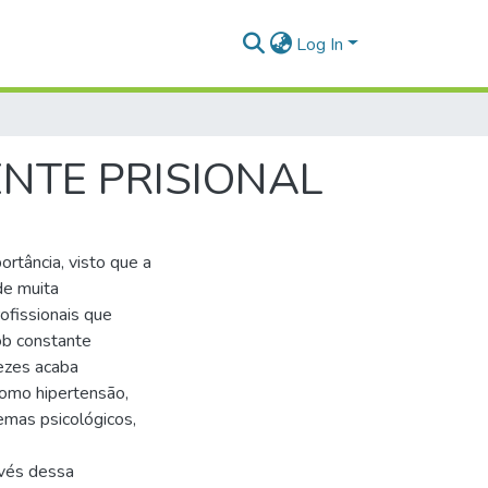
Log In
NTE PRISIONAL
rtância, visto que a
de muita
rofissionais que
ob constante
vezes acaba
como hipertensão,
emas psicológicos,
avés dessa