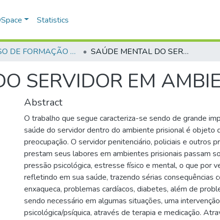
 DSpace
Statistics
CURSO DE FORMAÇÃO DE PRAÇAS - CFP - 2018
SAÚDE MENTAL DO SERVIDOR EM AMBIENTE PRISIONAL
O SERVIDOR EM AMBIE
Abstract
O trabalho que segue caracteriza-se sendo de grande impo
saúde do servidor dentro do ambiente prisional é objeto 
preocupação. O servidor penitenciário, policiais e outros p
prestam seus labores em ambientes prisionais passam s
pressão psicológica, estresse físico e mental, o que por 
refletindo em sua saúde, trazendo sérias consequências 
enxaqueca, problemas cardíacos, diabetes, além de probl
sendo necessário em algumas situações, uma intervenção
psicológica/psíquica, através de terapia e medicação. Atr