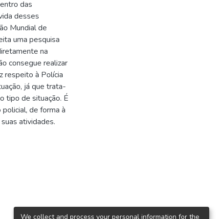
dentro das
 vida desses
ão Mundial de
eita uma pesquisa
 diretamente na
ão consegue realizar
respeito à Polícia
uação, já que trata-
o tipo de situação. É
olicial, de forma à
suas atividades.
We collect and process your personal information for the