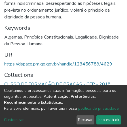
forma indiscriminada, desrespeitando as hipóteses legais
prevista no ordenamento jurídico, violará o princípio da
dignidade da pessoa humana.
Keywords
Algemas. Princípios Constitucionais. Legalidade. Dignidade
da Pessoa Humana.
URI
https://dspace.pm.go.gov.br/handle/123456789/4629
Collections
CURSO DE FORMAÇÃO DE PRAÇAS - CFP - 2018
Coletamos e processamos suas informações pessoais para os
seguintes propósitos:
Autenticação, Preferências,
Full item page
Reconhecimento e Estatísticas
.
Para aprender mais, por favor leia nossa
política de privacidade
.
DSpace software
copyright © 2002-2026
LYRASIS
Cookie
Privacy
End User
Send
Customizar
Recusar
Isso está ok
settings
policy
Agreement
Feedback