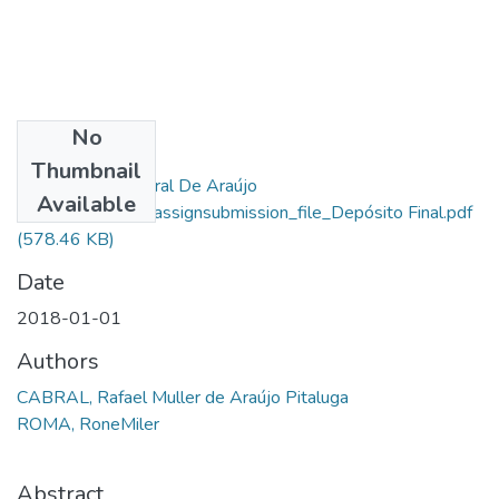
No
Files
Thumbnail
Rafael Muller Cabral De Araújo
Available
Pitaluga_14543_assignsubmission_file_Depósito Final.pdf
(578.46 KB)
Date
2018-01-01
Authors
CABRAL, Rafael Muller de Araújo Pitaluga
ROMA, RoneMiler
Abstract