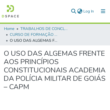
(current)
Log In
Communities & Collections
Home
TRABALHOS DE CONCLUSÃO DE CURSO - CFP (CURSO DE FORMAÇÃO DE PRAÇAS)
CURSO DE FORMAÇÃO DE PRAÇAS - CFP - 2018
All of DSpace
O USO DAS ALGEMAS FRENTE AOS PRINCÍPIOS CONSTITUCIONAIS ACADEMIA DA POLÍCIA MILITAR DE GOIÁS – CAPM
Statistics
O USO DAS ALGEMAS FRENTE
AOS PRINCÍPIOS
CONSTITUCIONAIS ACADEMIA
DA POLÍCIA MILITAR DE GOIÁS
– CAPM