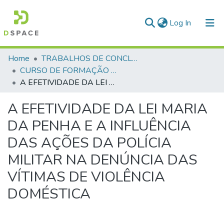
(current)
Log In
Communities & Collections
Home
TRABALHOS DE CONCLUSÃO DE CURSO - CFP (CURSO DE FORMAÇÃO DE PRAÇAS)
CURSO DE FORMAÇÃO DE PRAÇAS - CFP - 2018
All of DSpace
A EFETIVIDADE DA LEI MARIA DA PENHA E A INFLUÊNCIA DAS AÇÕES DA POLÍCIA MILITAR NA DENÚNCIA DAS VÍTIMAS DE VIOLÊNCIA DOMÉSTICA
Statistics
A EFETIVIDADE DA LEI MARIA
DA PENHA E A INFLUÊNCIA
DAS AÇÕES DA POLÍCIA
MILITAR NA DENÚNCIA DAS
VÍTIMAS DE VIOLÊNCIA
DOMÉSTICA