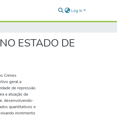
Log In
 NO ESTADO DE
os Crimes
tivo geral a
ividade de repressão
ra a atuação da
te, desenvolvendo-
ados quantitativos e
visando incremento