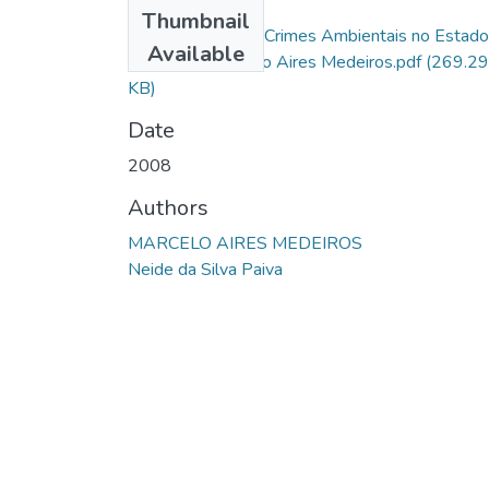
Files
Thumbnail
A Repressão aos Crimes Ambientais no Estado
Available
de Goiás - Marcelo Aires Medeiros.pdf
(269.29
KB)
Date
2008
Authors
MARCELO AIRES MEDEIROS
Neide da Silva Paiva