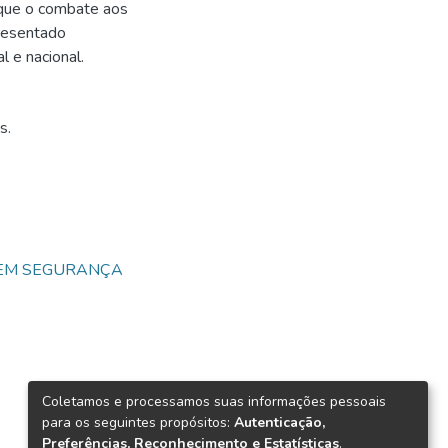
e que o combate aos
resentado
l e nacional.
s.
 EM SEGURANÇA
Coletamos e processamos suas informações pessoais
para os seguintes propósitos:
Autenticação,
Preferências, Reconhecimento e Estatísticas
.