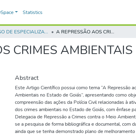
 DSpace
Statistics
CURSO DE ESPECIALIZAÇÃO EM GERENCIAMENTO EM SEGURANÇA PÚBLICA - CEGESP - 2006
A REPRESSÃO AOS CRIMES AMBIENTAIS NO ESTADO DE GOIÁS
S CRIMES AMBIENTAIS
Abstract
Este Artigo Científico possui como tema “A Repressão a
Ambientais no Estado de Goiás”, apresentando como obje
compreensão das ações da Polícia Civil relacionadas à at
dos crimes ambientais no Estado de Goiás, com ênfase pa
Delegacia de Repressão a Crimes contra o Meio Ambien
se a pesquisa de forma bibliográfica e documental, com d
ainda que se tenha demonstrado plano de melhoramento 