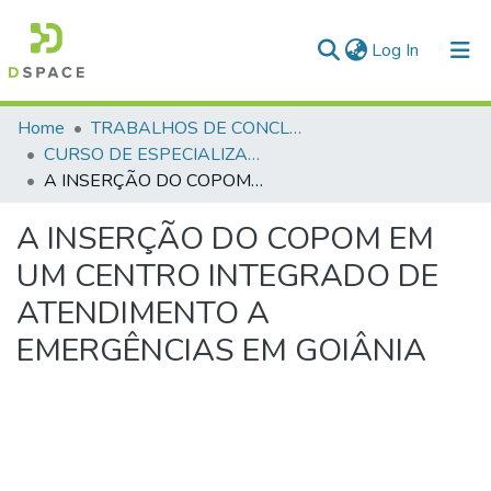
(current)
Log In
Communities & Collections
Home
TRABALHOS DE CONCLUSÃO DE CURSO - CEGESP (CURSO DE ESPECIALIZAÇÃO EM GERENCIAMENTO EM SEGURANÇA PÚBLICA)
CURSO DE ESPECIALIZAÇÃO EM GERENCIAMENTO EM SEGURANÇA PÚBLICA - CEGESP - 2006
All of DSpace
A INSERÇÃO DO COPOM EM UM CENTRO INTEGRADO DE ATENDIMENTO A EMERGÊNCIAS EM GOIÂNIA
Statistics
A INSERÇÃO DO COPOM EM
UM CENTRO INTEGRADO DE
ATENDIMENTO A
EMERGÊNCIAS EM GOIÂNIA