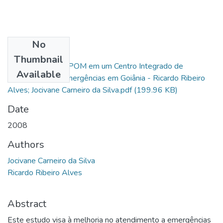
No
Files
Thumbnail
A Inserção do COPOM em um Centro Integrado de
Available
Atendimento a Emergências em Goiânia - Ricardo Ribeiro
Alves; Jocivane Carneiro da Silva.pdf
(199.96 KB)
Date
2008
Authors
Jocivane Carneiro da Silva
Ricardo Ribeiro Alves
Abstract
Este estudo visa à melhoria no atendimento a emergências