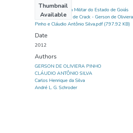
Files
Thumbnail
Atuação da Polícia Militar do Estado de Goiás
Available
Frente ao Usuário de Crack - Gerson de Oliviera
Pinho e Cláudio Antônio Silva.pdf
(797.92 KB)
Date
2012
Authors
GERSON DE OLIVIERA PINHO
CLÁUDIO ANTÔNIO SILVA
Carlos Henrique da Silva
André L. G. Schroder