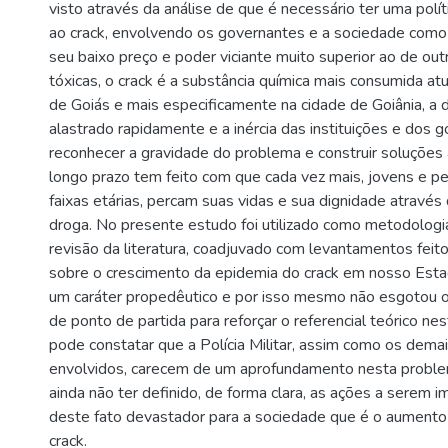
visto através da análise de que é necessário ter uma polí
ao crack, envolvendo os governantes e a sociedade como
seu baixo preço e poder viciante muito superior ao de out
tóxicas, o crack é a substância química mais consumida a
de Goiás e mais especificamente na cidade de Goiânia, a
alastrado rapidamente e a inércia das instituições e dos
reconhecer a gravidade do problema e construir soluções 
longo prazo tem feito com que cada vez mais, jovens e p
faixas etárias, percam suas vidas e sua dignidade atravé
droga. No presente estudo foi utilizado como metodolog
revisão da literatura, coadjuvado com levantamentos feito
sobre o crescimento da epidemia do crack em nosso Esta
um caráter propedêutico e por isso mesmo não esgotou o
de ponto de partida para reforçar o referencial teórico nes
pode constatar que a Polícia Militar, assim como os dema
envolvidos, carecem de um aprofundamento nesta problemá
ainda não ter definido, de forma clara, as ações a serem
deste fato devastador para a sociedade que é o aument
crack.