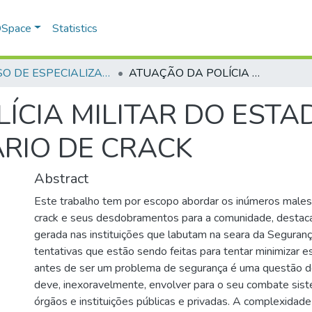
 DSpace
Statistics
CURSO DE ESPECIALIZAÇÃO EM GERENCIAMENTO EM SEGURANÇA PÚBLICA - CEGESP - 2012
ATUAÇÃO DA POLÍCIA MILITAR DO ESTADO DE GOIÁS FRENTE AO USUÁRIO DE CRACK
ÍCIA MILITAR DO ESTA
RIO DE CRACK
Abstract
Este trabalho tem por escopo abordar os inúmeros male
crack e seus desdobramentos para a comunidade, destac
gerada nas instituições que labutam na seara da Seguranç
tentativas que estão sendo feitas para tentar minimizar 
antes de ser um problema de segurança é uma questão de
deve, inexoravelmente, envolver para o seu combate sist
órgãos e instituições públicas e privadas. A complexidad