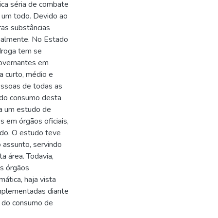
tica séria de combate
 um todo. Devido ao
ras substâncias
tualmente. No Estado
 droga tem se
 governantes em
a curto, médio e
essoas de todas as
s do consumo desta
ia um estudo de
s em órgãos oficiais,
do. O estudo teve
 assunto, servindo
ta área. Todavia,
is órgãos
tica, haja vista
 implementadas diante
o do consumo de