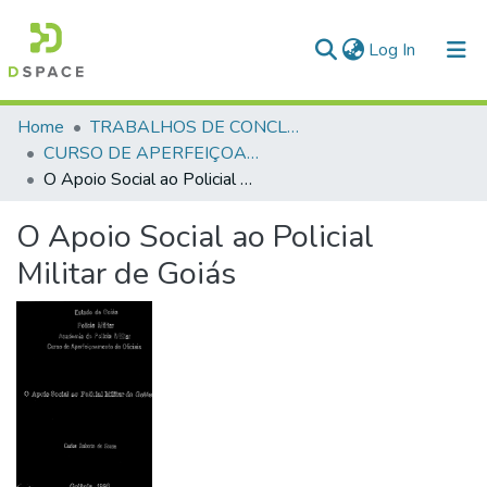
(current)
Log In
Communities & Collections
Home
TRABALHOS DE CONCLUSÃO DE CURSO - CAO (CURSO DE APERFEIÇOAMENTO DE OFICIAIS)
CURSO DE APERFEIÇOAMENTO DE OFICIAIS - CAO - 1996
All of DSpace
O Apoio Social ao Policial Militar de Goiás
Statistics
O Apoio Social ao Policial
Militar de Goiás