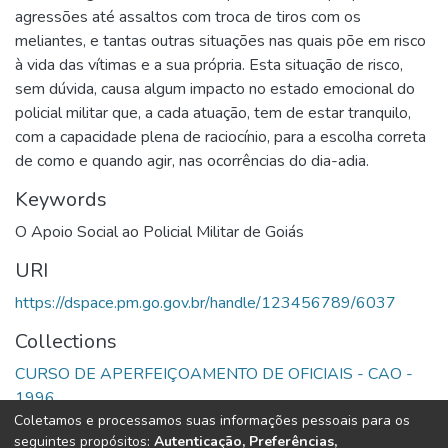
agressões até assaltos com troca de tiros com os
meliantes, e tantas outras situações nas quais põe em risco
à vida das vítimas e a sua própria. Esta situação de risco,
sem dúvida, causa algum impacto no estado emocional do
policial militar que, a cada atuação, tem de estar tranquilo,
com a capacidade plena de raciocínio, para a escolha correta
de como e quando agir, nas ocorrências do dia-аdia.
Keywords
O Apoio Social ao Policial Militar de Goiás
URI
https://dspace.pm.go.gov.br/handle/123456789/6037
Collections
CURSO DE APERFEIÇOAMENTO DE OFICIAIS - CAO -
1996
Coletamos e processamos suas informações pessoais para os
seguintes propósitos:
Autenticação, Preferências,
Full item page