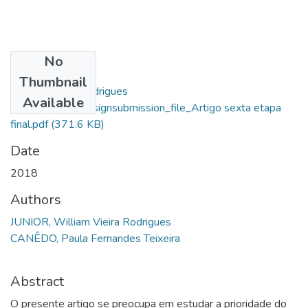
No
Files
Thumbnail
William Vieira Rodrigues
Available
Junior_10301_assignsubmission_file_Artigo sexta etapa
final.pdf
(371.6 KB)
Date
2018
Authors
JUNIOR, William Vieira Rodrigues
CANÊDO, Paula Fernandes Teixeira
Abstract
O presente artigo se preocupa em estudar a prioridade do