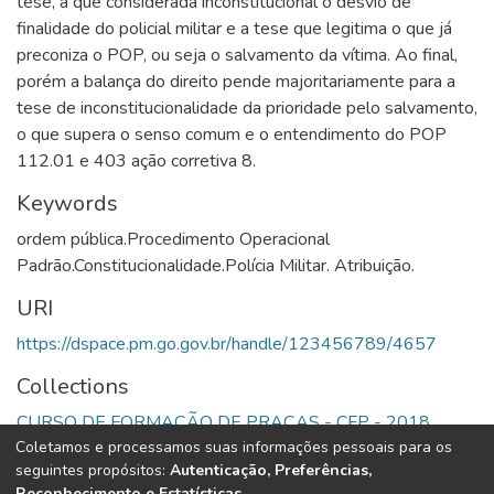
tese, a que considerada inconstitucional o desvio de
finalidade do policial militar e a tese que legitima o que já
preconiza o POP, ou seja o salvamento da vítima. Ao final,
porém a balança do direito pende majoritariamente para a
tese de inconstitucionalidade da prioridade pelo salvamento,
o que supera o senso comum e o entendimento do POP
112.01 e 403 ação corretiva 8.
Keywords
ordem pública.Procedimento Operacional
Padrão.Constitucionalidade.Polícia Militar. Atribuição.
URI
https://dspace.pm.go.gov.br/handle/123456789/4657
Collections
CURSO DE FORMAÇÃO DE PRAÇAS - CFP - 2018
Coletamos e processamos suas informações pessoais para os
seguintes propósitos:
Autenticação, Preferências,
Full item page
Reconhecimento e Estatísticas
.