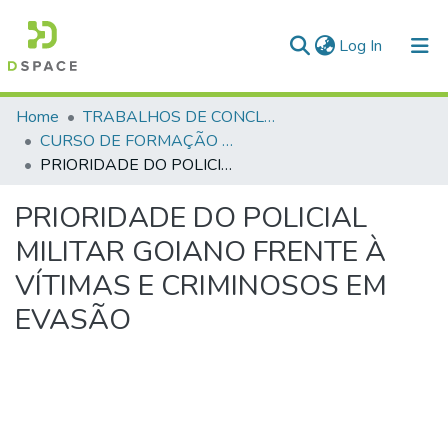
(current)
Log In
Communities & Collections
Home
TRABALHOS DE CONCLUSÃO DE CURSO - CFP (CURSO DE FORMAÇÃO DE PRAÇAS)
CURSO DE FORMAÇÃO DE PRAÇAS - CFP - 2018
All of DSpace
PRIORIDADE DO POLICIAL MILITAR GOIANO FRENTE À VÍTIMAS E CRIMINOSOS EM EVASÃO
Statistics
PRIORIDADE DO POLICIAL
MILITAR GOIANO FRENTE À
VÍTIMAS E CRIMINOSOS EM
EVASÃO