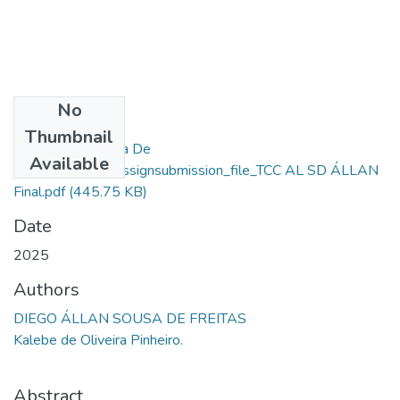
No
Files
Thumbnail
Diego Állan Sousa De
Available
Freitas_76922_assignsubmission_file_TCC AL SD ÁLLAN
Final.pdf
(445.75 KB)
Date
2025
Authors
DIEGO ÁLLAN SOUSA DE FREITAS
Kalebe de Oliveira Pinheiro.
Abstract