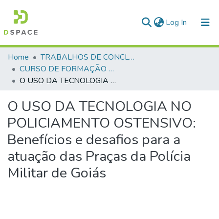
(current)
Log In
Communities & Collections
Home
TRABALHOS DE CONCLUSÃO DE CURSO - CFP (CURSO DE FORMAÇÃO DE PRAÇAS)
CURSO DE FORMAÇÃO DE PRAÇAS - CFP- 2025 - 2ª Turma
All of DSpace
O USO DA TECNOLOGIA NO POLICIAMENTO OSTENSIVO: Benefícios e desafios para a atuação das Praças da Polícia Militar de Goiás
Statistics
O USO DA TECNOLOGIA NO
POLICIAMENTO OSTENSIVO:
Benefícios e desafios para a
atuação das Praças da Polícia
Militar de Goiás