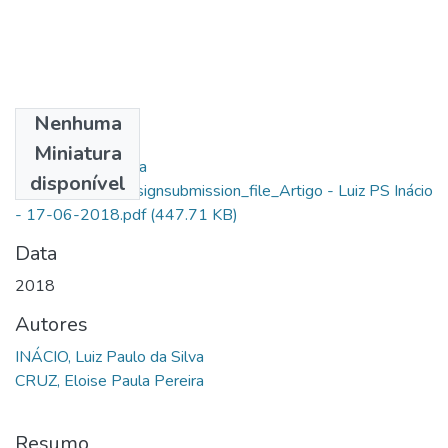
Nenhuma
Arquivos
Miniatura
Luiz Paulo Da Silva
disponível
Inácio_14924_assignsubmission_file_Artigo - Luiz PS Inácio
- 17-06-2018.pdf
(447.71 KB)
Data
2018
Autores
INÁCIO, Luiz Paulo da Silva
CRUZ, Eloise Paula Pereira
Resumo