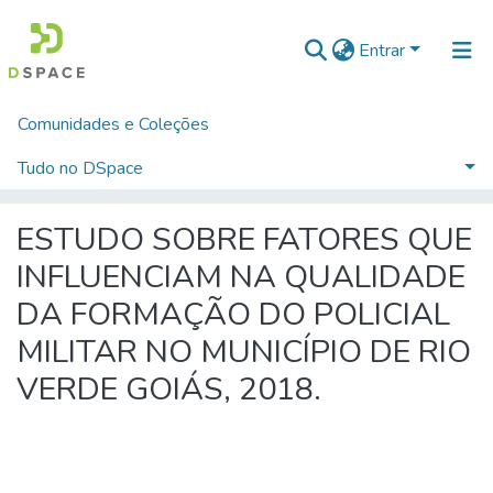
Entrar
Comunidades e Coleções
Início
TRABALHOS DE CONCLUSÃO DE CURSO - CFP (CURSO DE FORMAÇÃO DE PRAÇAS)
CURSO DE FORMAÇÃO DE PRAÇAS - CFP - 2018
Tudo no DSpace
ESTUDO SOBRE FATORES QUE INFLUENCIAM NA QUALIDADE DA FORMAÇÃO DO POLICIAL MILITAR NO MUNICÍPIO DE RIO VERDE GOIÁS, 2018.
Estatísticas
ESTUDO SOBRE FATORES QUE
INFLUENCIAM NA QUALIDADE
DA FORMAÇÃO DO POLICIAL
MILITAR NO MUNICÍPIO DE RIO
VERDE GOIÁS, 2018.