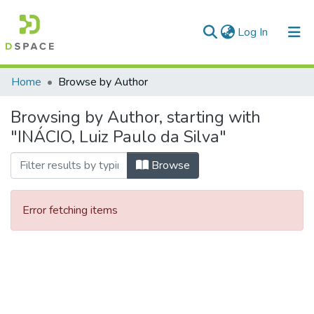
(current)
Log In
Communities & Collections
Home
Browse by Author
All of DSpace
Browsing by Author, starting with
"INÁCIO, Luiz Paulo da Silva"
Browse
Error fetching items