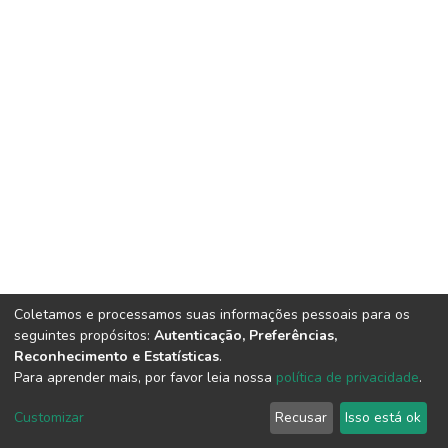
Coletamos e processamos suas informações pessoais para os
seguintes propósitos:
Autenticação, Preferências,
Reconhecimento e Estatísticas
.
Para aprender mais, por favor leia nossa
política de privacidade
.
DSpace software
copyright © 2002-2026
LYRASIS
Cookie
Privacy
End User
Send
Customizar
Recusar
Isso está ok
settings
policy
Agreement
Feedback