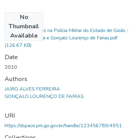
No
Files
Thumbnail
Gestor de Projetos na Polícia Militar do Estado de Goiás -
Available
Jairo Alves Ferreira e Gonçalo Lourenço de Farias.pdf
(126.67 KB)
Date
2010
Authors
JAIRO ALVES FERREIRA
GONÇALO LOURENÇO DE FARIAS
URI
https://dspace.pm.go.gov.br/handle/123456789/4951
Collections