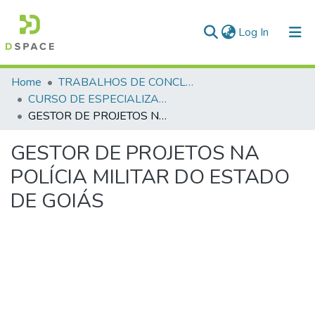
(current)
Log In
Communities & Collections
Home
TRABALHOS DE CONCLUSÃO DE CURSO - CEGESP (CURSO DE ESPECIALIZAÇÃO EM GERENCIAMENTO EM SEGURANÇA PÚBLICA)
CURSO DE ESPECIALIZAÇÃO EM GERENCIAMENTO EM SEGURANÇA PÚBLICA - CEGESP - 2010
All of DSpace
GESTOR DE PROJETOS NA POLÍCIA MILITAR DO ESTADO DE GOIÁS
Statistics
GESTOR DE PROJETOS NA
POLÍCIA MILITAR DO ESTADO
DE GOIÁS