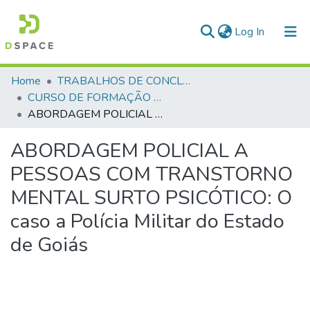
(current)
Log In
Communities & Collections
Home
TRABALHOS DE CONCLUSÃO DE CURSO - CFO (CURSO DE FORMAÇÃO DE OFICIAIS)
CURSO DE FORMAÇÃO DE OFICIAIS - 47ª TURMA CFO – ASPIRANTES - 2025
All of DSpace
ABORDAGEM POLICIAL A PESSOAS COM TRANSTORNO MENTAL SURTO PSICÓTICO: O caso a Polícia Militar do Estado de Goiás
Statistics
ABORDAGEM POLICIAL A
PESSOAS COM TRANSTORNO
MENTAL SURTO PSICÓTICO: O
caso a Polícia Militar do Estado
de Goiás