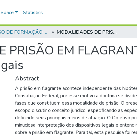
 DSpace
Statistics
CURSO DE FORMAÇÃO DE PRAÇAS - CFP - 2018
MODALIDADES DE PRISÃO EM FLAGRANTE: interpretação dos dispositivos legais
PRISÃO EM FLAGRANTE:
egais
Abstract
A prisão em flagrante acontece independente das hipóte
Constituição Federal, por esse motivo a doutrina se divid
fases que constituem essa modalidade de prisão. O prese
escopo discutir o conceito jurídico, especificando as espé
definindo seus principais meios de atuação. O Objetivo pri
minuciosa interpretação dos dispositivos legais e entendi
sobre a prisão em flagrante. Para tal, esta pesquisa foi r