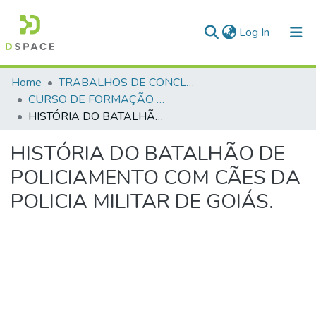
(current)
Log In
Communities & Collections
Home
TRABALHOS DE CONCLUSÃO DE CURSO - CFP (CURSO DE FORMAÇÃO DE PRAÇAS)
CURSO DE FORMAÇÃO DE PRAÇAS - CFP - 2023
All of DSpace
HISTÓRIA DO BATALHÃO DE POLICIAMENTO COM CÃES DA POLICIA MILITAR DE GOIÁS.
Statistics
HISTÓRIA DO BATALHÃO DE
POLICIAMENTO COM CÃES DA
POLICIA MILITAR DE GOIÁS.